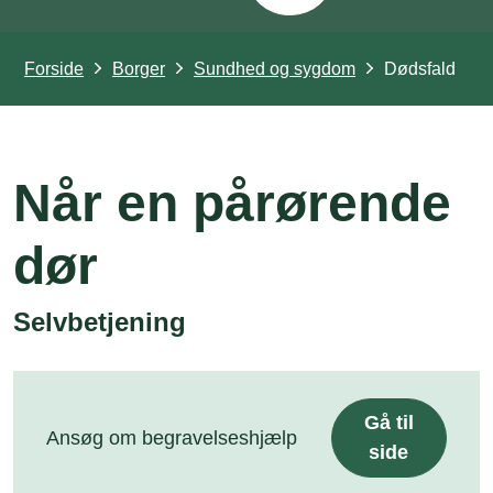
Forside
Borger
Sundhed og sygdom
Dødsfald
Når en pårørende
dør
Selvbetjening
Gå til
Ansøg om begravelseshjælp
side