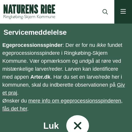
ning
Servicemeddelelse
Egeprocessionsspinder
: Der er for nu
ikke
fundet
egeprocessionsspindere i Ringkøbing-Skjern
Kommune. Vær opmærksom og
undgå
at røre ved
mistænkelige larver/reder. Larven kan identificere
med appen
Arter.dk
. Har du set en larve/rede her i
kommunen, skal du indberette observationen på
Giv
et praj
.
Ønsker du
mere info om egeprocessionsspinderen,
fås det her
.
Luk