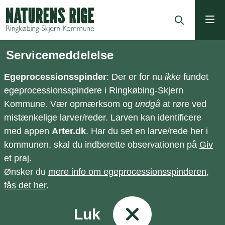
ning
Servicemeddelelse
Egeprocessionsspinder
: Der er for nu
ikke
fundet
egeprocessionsspindere i Ringkøbing-Skjern
Kommune. Vær opmærksom og
undgå
at røre ved
mistænkelige larver/reder. Larven kan identificere
med appen
Arter.dk
. Har du set en larve/rede her i
kommunen, skal du indberette observationen på
Giv
et praj
.
Ønsker du
mere info om egeprocessionsspinderen,
fås det her
.
Luk