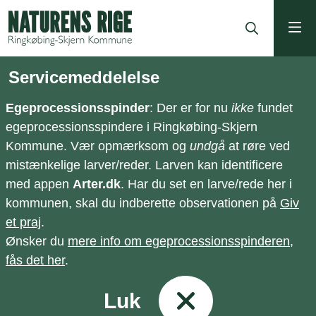
ning
Servicemeddelelse
Egeprocessionsspinder
: Der er for nu
ikke
fundet
egeprocessionsspindere i Ringkøbing-Skjern
Kommune. Vær opmærksom og
undgå
at røre ved
mistænkelige larver/reder. Larven kan identificere
med appen
Arter.dk
. Har du set en larve/rede her i
kommunen, skal du indberette observationen på
Giv
et praj
.
Ønsker du
mere info om egeprocessionsspinderen,
fås det her
.
Luk