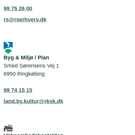
99 75 26 00
rs@rserhverv.dk
Byg & Miljø / Plan
Smed Sørensens Vej 1
6950 Ringkøbing
99 74 15 15
land.by.kultur@rksk.dk