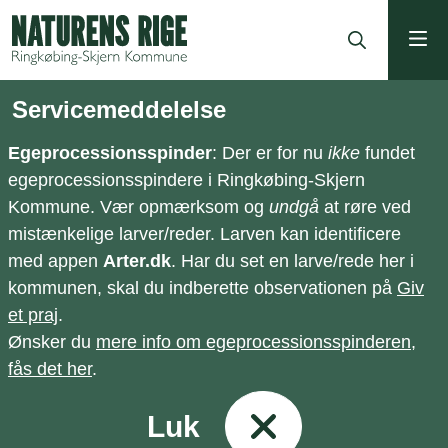
ning
Servicemeddelelse
Egeprocessionsspinder
: Der er for nu
ikke
fundet
egeprocessionsspindere i Ringkøbing-Skjern
Kommune. Vær opmærksom og
undgå
at røre ved
mistænkelige larver/reder. Larven kan identificere
med appen
Arter.dk
. Har du set en larve/rede her i
kommunen, skal du indberette observationen på
Giv
et praj
.
Ønsker du
mere info om egeprocessionsspinderen,
fås det her
.
Luk