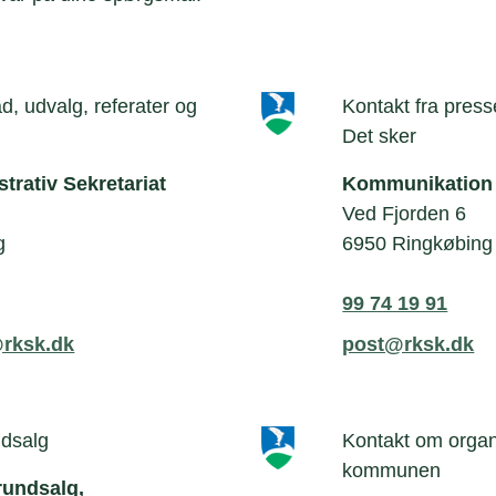
, udvalg, referater og
Kontakt fra press
Det sker
strativ Sekretariat
Kommunikation
Ved Fjorden 6
g
6950 Ringkøbing
99 74 19 91
@rksk.dk
post@rksk.dk
ndsalg
Kontakt om organi
kommunen
rundsalg,