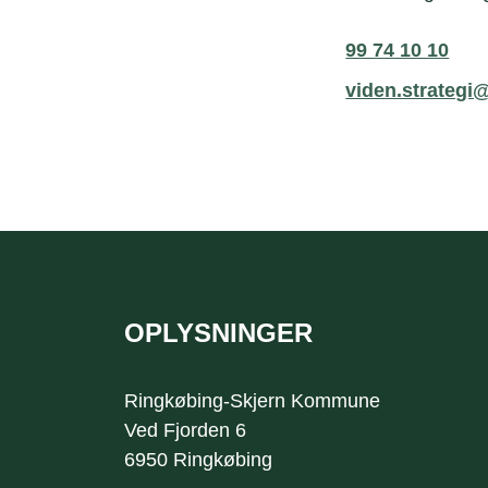
99 74 10 10
viden.strategi
OPLYSNINGER
Sidefod
Ringkøbing-Skjern Kommune
Ved Fjorden 6
6950 Ringkøbing