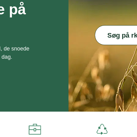
ge på
d, de snoede
r dag.