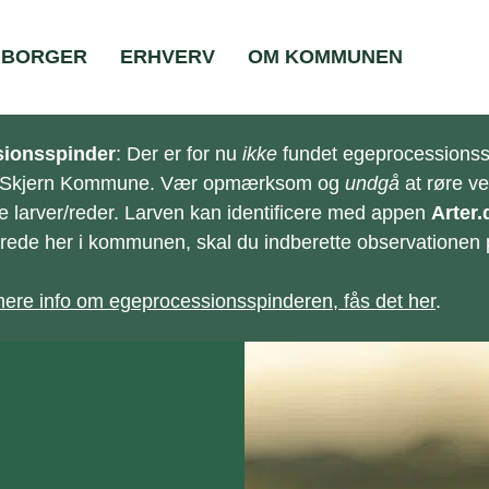
BORGER
ERHVERV
OM KOMMUNEN
ionsspinder
: Der er for nu
ikke
fundet egeprocessionss
-Skjern Kommune. Vær opmærksom og
undgå
at røre v
e larver/reder. Larven kan identificere med appen
Arter.
e/rede her i kommunen, skal du indberette observationen
ere info om egeprocessionsspinderen, fås det her
.