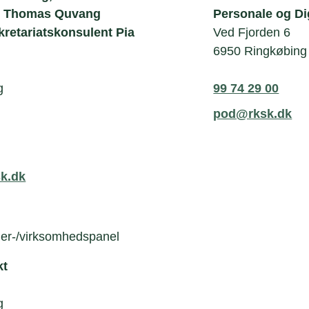
t Thomas Quvang
Personale og Dig
ekretariatskonsulent Pia
Ved Fjorden 6
6950 Ringkøbing
g
99 74 29 00
pod@rksk.dk
k.dk
er-/virksomhedspanel
kt
g