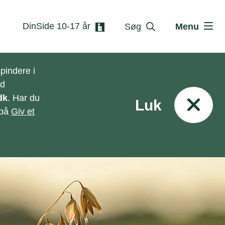
DinSide 10-17 år
Søg
Menu
pindere i
ed
dk
. Har du
Luk
 på
Giv et