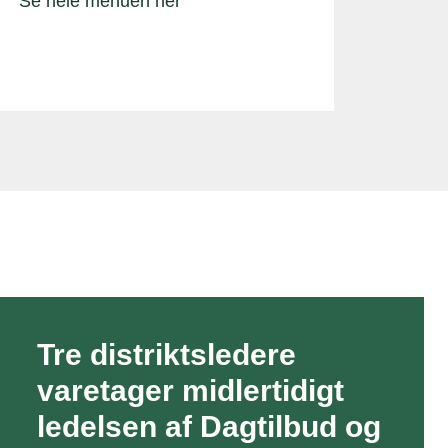
Se hele menuen her
Tre distriktsledere
varetager midlertidigt
ledelsen af Dagtilbud og