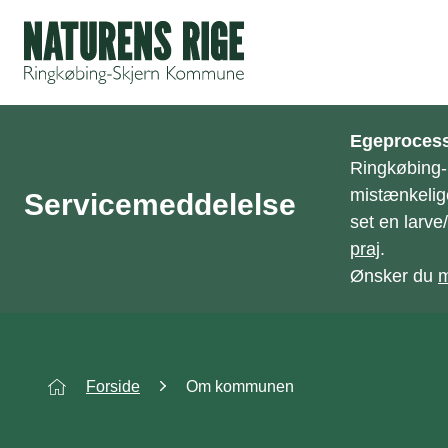
ning
Egeprocess
Ringkøbing
mistænkelig
Servicemeddelelse
set en larv
praj
.
Ønsker du
m
Forside
Om kommunen