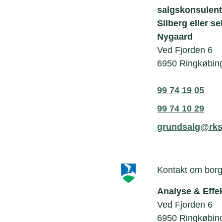
salgskonsulen
Silberg eller s
Nygaard
Ved Fjorden 6
6950 Ringkøbin
99 74 19 05
99 74 10 29
grundsalg@rks
Kontakt om borg
Analyse & Effe
Ved Fjorden 6
6950 Ringkøbin