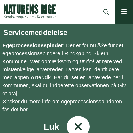
ning
Servicemeddelelse
Egeprocessionsspinder
: Der er for nu
ikke
fundet
egeprocessionsspindere i Ringkøbing-Skjern
Kommune. Vær opmærksom og
undgå
at røre ved
mistænkelige larver/reder. Larven kan identificere
med appen
Arter.dk
. Har du set en larve/rede her i
kommunen, skal du indberette observationen på
Giv
et praj
.
Ønsker du
mere info om egeprocessionsspinderen,
fås det her
.
Luk