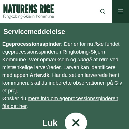
ning
Servicemeddelelse
Egeprocessionsspinder
: Der er for nu
ikke
fundet
egeprocessionsspindere i Ringkøbing-Skjern
Kommune. Vær opmærksom og
undgå
at røre ved
mistænkelige larver/reder. Larven kan identificere
med appen
Arter.dk
. Har du set en larve/rede her i
kommunen, skal du indberette observationen på
Giv
et praj
.
Ønsker du
mere info om egeprocessionsspinderen,
fås det her
.
Luk