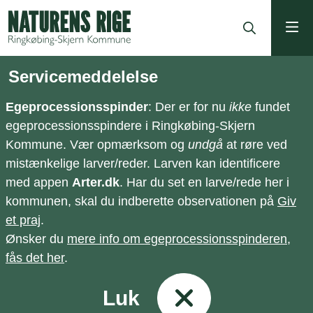
ning
Servicemeddelelse
Egeprocessionsspinder
: Der er for nu
ikke
fundet
egeprocessionsspindere i Ringkøbing-Skjern
Kommune. Vær opmærksom og
undgå
at røre ved
mistænkelige larver/reder. Larven kan identificere
med appen
Arter.dk
. Har du set en larve/rede her i
kommunen, skal du indberette observationen på
Giv
et praj
.
Ønsker du
mere info om egeprocessionsspinderen,
fås det her
.
Luk