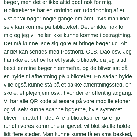
bøger, men det er ikke altid godt nok for mig.
Bibliotekerne har en ordning om udbringning af et
vist antal bøger nogle gange om året, hvis man ikke
selv kan komme på biblioteket. Det er ikke nok for
mig og jeg vil heller ikke kunne komme i betragtning.
Det må kunne lade sig gøre at bringe bøger ud. Alt
andet kan sendes med Postnord, GLS, Dao osv. Jeg
har ikke et behov for et fysisk bibliotek, da jeg altid
bestiller mine bøger hjemmefra, og de bliver sat på
en hylde til afhentning på biblioteket. En sådan hylde
ville også kunne stå på et pakke afhentningssted, en
skole, et plejehjem osv., hvor der er offentlig adgang.
Vi har alle QR kode aflæsere på vore mobiltelefoner
og vil selv kunne scanne bøgerne, hvis systemet
bliver indrettet til det. Alle biblioteksbiler kører jo
rundt i vores kommune alligevel, vil blot skulle holde
lidt flere steder. Man kunne kunne få en sms besked,