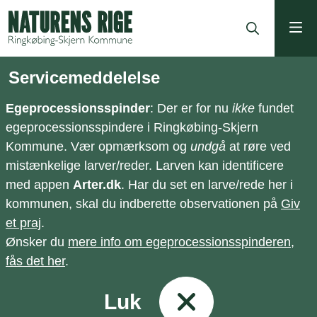
ning
Servicemeddelelse
Egeprocessionsspinder
: Der er for nu
ikke
fundet
egeprocessionsspindere i Ringkøbing-Skjern
Kommune. Vær opmærksom og
undgå
at røre ved
mistænkelige larver/reder. Larven kan identificere
med appen
Arter.dk
. Har du set en larve/rede her i
kommunen, skal du indberette observationen på
Giv
et praj
.
Ønsker du
mere info om egeprocessionsspinderen,
fås det her
.
Luk