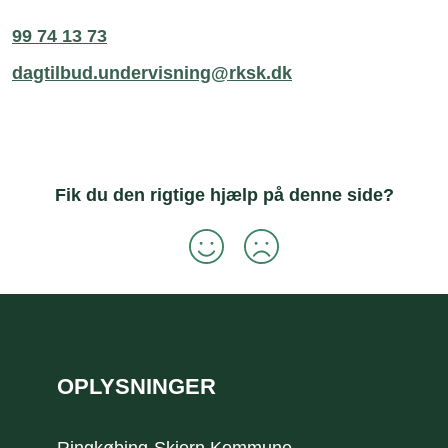
99 74 13 73
dagtilbud.undervisning@rksk.dk
Fik du den rigtige hjælp på denne side?
Sidefod
OPLYSNINGER
Ringkøbing-Skjern Kommune