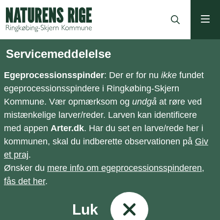
ning
Servicemeddelelse
Egeprocessionsspinder
: Der er for nu
ikke
fundet
egeprocessionsspindere i Ringkøbing-Skjern
Kommune. Vær opmærksom og
undgå
at røre ved
mistænkelige larver/reder. Larven kan identificere
med appen
Arter.dk
. Har du set en larve/rede her i
kommunen, skal du indberette observationen på
Giv
et praj
.
Ønsker du
mere info om egeprocessionsspinderen,
fås det her
.
Luk