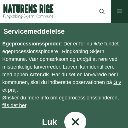
ning
Servicemeddelelse
Egeprocessionsspinder
: Der er for nu
ikke
fundet
egeprocessionsspindere i Ringkøbing-Skjern
Kommune. Vær opmærksom og
undgå
at røre ved
mistænkelige larver/reder. Larven kan identificere
med appen
Arter.dk
. Har du set en larve/rede her i
kommunen, skal du indberette observationen på
Giv
et praj
.
Ønsker du
mere info om egeprocessionsspinderen,
fås det her
.
Luk