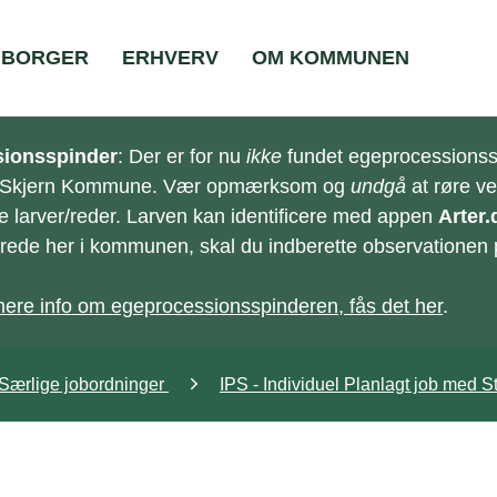
BORGER
ERHVERV
OM KOMMUNEN
ionsspinder
: Der er for nu
ikke
fundet egeprocessionss
-Skjern Kommune. Vær opmærksom og
undgå
at røre v
e larver/reder. Larven kan identificere med appen
Arter.
e/rede her i kommunen, skal du indberette observationen
ere info om egeprocessionsspinderen, fås det her
.
Særlige jobordninger
IPS - Individuel Planlagt job med S