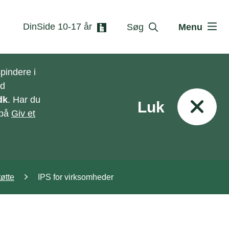
DinSide 10-17 år
Søg
Menu
pindere i
ed
dk
. Har du
Luk
 på
Giv et
tøtte
IPS for virksomheder