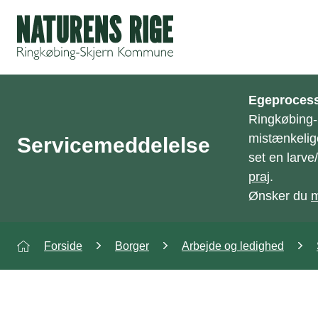
ning
Egeprocess
Ringkøbing
mistænkelig
Servicemeddelelse
set en larv
praj
.
Ønsker du
m
Forside
Borger
Arbejde og ledighed