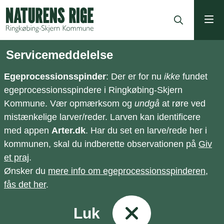
ning
Servicemeddelelse
Egeprocessionsspinder
: Der er for nu
ikke
fundet
egeprocessionsspindere i Ringkøbing-Skjern
Kommune. Vær opmærksom og
undgå
at røre ved
mistænkelige larver/reder. Larven kan identificere
med appen
Arter.dk
. Har du set en larve/rede her i
kommunen, skal du indberette observationen på
Giv
et praj
.
Ønsker du
mere info om egeprocessionsspinderen,
fås det her
.
Luk