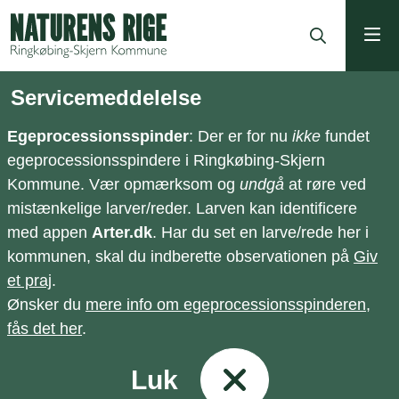
ning
Servicemeddelelse
Egeprocessionsspinder
: Der er for nu
ikke
fundet
egeprocessionsspindere i Ringkøbing-Skjern
Kommune. Vær opmærksom og
undgå
at røre ved
mistænkelige larver/reder. Larven kan identificere
med appen
Arter.dk
. Har du set en larve/rede her i
kommunen, skal du indberette observationen på
Giv
et praj
.
Ønsker du
mere info om egeprocessionsspinderen,
fås det her
.
Luk