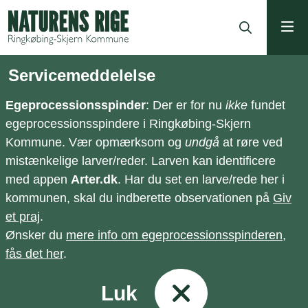
ning
Servicemeddelelse
Egeprocessionsspinder
: Der er for nu
ikke
fundet
egeprocessionsspindere i Ringkøbing-Skjern
Kommune. Vær opmærksom og
undgå
at røre ved
mistænkelige larver/reder. Larven kan identificere
med appen
Arter.dk
. Har du set en larve/rede her i
kommunen, skal du indberette observationen på
Giv
et praj
.
Ønsker du
mere info om egeprocessionsspinderen,
fås det her
.
Luk