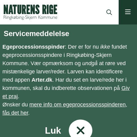
ning
Servicemeddelelse
Egeprocessionsspinder
: Der er for nu
ikke
fundet
egeprocessionsspindere i Ringkøbing-Skjern
Kommune. Vær opmærksom og
undgå
at røre ved
mistænkelige larver/reder. Larven kan identificere
med appen
Arter.dk
. Har du set en larve/rede her i
kommunen, skal du indberette observationen på
Giv
et praj
.
Ønsker du
mere info om egeprocessionsspinderen,
fås det her
.
Luk