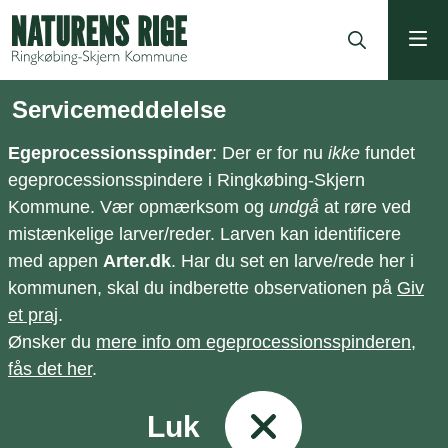
ning
Servicemeddelelse
Egeprocessionsspinder
: Der er for nu
ikke
fundet
egeprocessionsspindere i Ringkøbing-Skjern
Kommune. Vær opmærksom og
undgå
at røre ved
mistænkelige larver/reder. Larven kan identificere
med appen
Arter.dk
. Har du set en larve/rede her i
kommunen, skal du indberette observationen på
Giv
et praj
.
Ønsker du
mere info om egeprocessionsspinderen,
fås det her
.
Luk