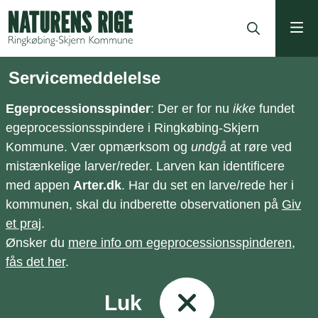
ning
Servicemeddelelse
Egeprocessionsspinder
: Der er for nu
ikke
fundet
egeprocessionsspindere i Ringkøbing-Skjern
Kommune. Vær opmærksom og
undgå
at røre ved
mistænkelige larver/reder. Larven kan identificere
med appen
Arter.dk
. Har du set en larve/rede her i
kommunen, skal du indberette observationen på
Giv
et praj
.
Ønsker du
mere info om egeprocessionsspinderen,
fås det her
.
Luk