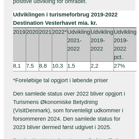
positive udvikling for området.
Udviklingen i turismeforbrug 2019-2022
Destination Vesterhavet mia. kr.
2019
2020
2021
2022*
Udvikling
Udvikling
Udvikling
2021-
2019-
2019-
2022
2022
2022
pct.
8,1
7,5
8,8
10,3
1,5
2,2
27%
*Foreløbige tal opgjort i løbende priser
Den samlede status over 2022 bliver opgjort i
Turismens Økonomiske Betydning
(VisitDenmark), som forventeligt udkommer i
forsommeren 2024. Den samlede status for
2023 bliver dermed først udgivet i 2025.