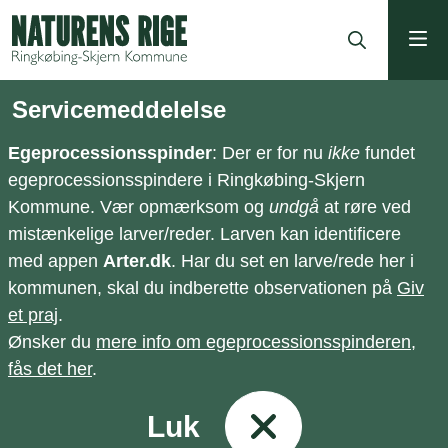
ning
Servicemeddelelse
Egeprocessionsspinder
: Der er for nu
ikke
fundet
egeprocessionsspindere i Ringkøbing-Skjern
Kommune. Vær opmærksom og
undgå
at røre ved
mistænkelige larver/reder. Larven kan identificere
med appen
Arter.dk
. Har du set en larve/rede her i
kommunen, skal du indberette observationen på
Giv
et praj
.
Ønsker du
mere info om egeprocessionsspinderen,
fås det her
.
Luk