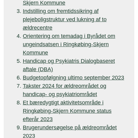
Skjern Kommune
Indstilling om fremtidssikring af
plejeboligstruktur ved lukning af to
ældrecentre
Orientering om temadag i Byrådet om
ungeindsatsen i Ringkøbing-Skjern
Kommune
Handicap og Psykiatris Dialogbaseret
aftale (DBA)
Budgetopfølgning ultimo september 2023
Takster 2024 for ældreområdet og
handicap- og psykiatriområdet
Et bæredygtigt aktivitetsområde i
Ringkøbing-Skjern Kommune status
efterår 2023
Brugerundersøgelse på ældreområdet
2023