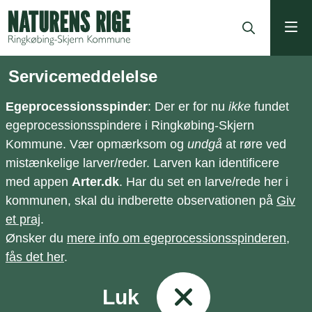
ning
Servicemeddelelse
Egeprocessionsspinder
: Der er for nu
ikke
fundet
egeprocessionsspindere i Ringkøbing-Skjern
Kommune. Vær opmærksom og
undgå
at røre ved
mistænkelige larver/reder. Larven kan identificere
med appen
Arter.dk
. Har du set en larve/rede her i
kommunen, skal du indberette observationen på
Giv
et praj
.
Ønsker du
mere info om egeprocessionsspinderen,
fås det her
.
Luk