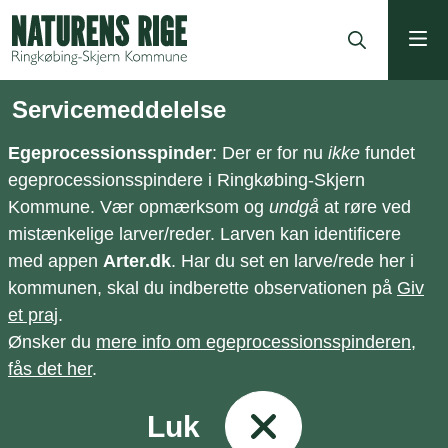
ning
Servicemeddelelse
Egeprocessionsspinder
: Der er for nu
ikke
fundet
egeprocessionsspindere i Ringkøbing-Skjern
Kommune. Vær opmærksom og
undgå
at røre ved
mistænkelige larver/reder. Larven kan identificere
med appen
Arter.dk
. Har du set en larve/rede her i
kommunen, skal du indberette observationen på
Giv
et praj
.
Ønsker du
mere info om egeprocessionsspinderen,
fås det her
.
Luk