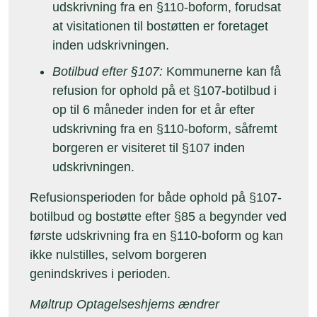
udskrivning fra en §110-boform, forudsat
at visitationen til bostøtten er foretaget
inden udskrivningen.
Botilbud efter §107:
Kommunerne kan få
refusion for ophold på et §107-botilbud i
op til 6 måneder inden for et år efter
udskrivning fra en §110-boform, såfremt
borgeren er visiteret til §107 inden
udskrivningen.
Refusionsperioden for både ophold på §107-
botilbud og bostøtte efter §85 a begynder ved
første udskrivning fra en §110-boform og kan
ikke nulstilles, selvom borgeren
genindskrives i perioden.
Møltrup Optagelseshjems ændrer