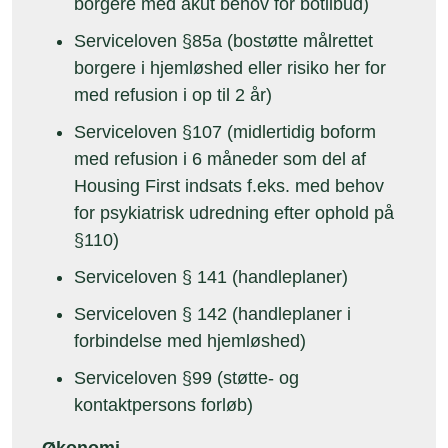
borgere med akut behov for botilbud)
Serviceloven §85a (bostøtte målrettet
borgere i hjemløshed eller risiko her for
med refusion i op til 2 år)
Serviceloven §107 (midlertidig boform
med refusion i 6 måneder som del af
Housing First indsats f.eks. med behov
for psykiatrisk udredning efter ophold på
§110)
Serviceloven § 141 (handleplaner)
Serviceloven § 142 (handleplaner i
forbindelse med hjemløshed)
Serviceloven §99 (støtte- og
kontaktpersons forløb)