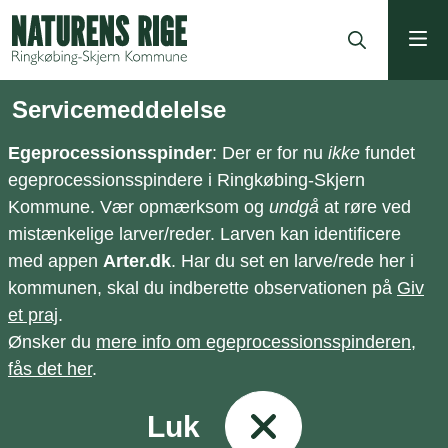
ning
Servicemeddelelse
Egeprocessionsspinder
: Der er for nu
ikke
fundet
egeprocessionsspindere i Ringkøbing-Skjern
Kommune. Vær opmærksom og
undgå
at røre ved
mistænkelige larver/reder. Larven kan identificere
med appen
Arter.dk
. Har du set en larve/rede her i
kommunen, skal du indberette observationen på
Giv
et praj
.
Ønsker du
mere info om egeprocessionsspinderen,
fås det her
.
Luk