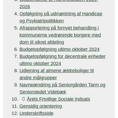
2026
Opfølgning på udmøntning af Handicap
og Psykiatripolitikken
Afrapportering på fornyet behandling i
kommunerne vedrørende borgere med
dom til sikret afdeling
Budgetopfølgning ultimo oktober 2024
Budgetopfølgning for decentrale enheder
ultimo oktober 2024
Udlejning af almene ældreboliger til
andre målgrupper
Navneændring på Seniorgården Tarm og
Seniorstedet Videbæk

Årets Frivillige Sociale Indsats
Gensidig orientering
Underskriftsside