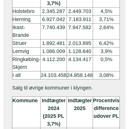
3,7%)
Holstebro
2.345.287
2.449.703
4,5%
Herning
6.927.042
7.183.911
3,71%
Ikast-
7.740.439
7.947.582
2,64%
Brande
Struer
1.892.481
2.013.895
6,42%
Lemvig
1.086.009
1.128.640
3,9%
Ringkøbing-
4.112.200
4.134.417
0,5%
Skjern
I alt
24.103.458
24.858.148
3,08%
Salg til øvrige kommuner i klyngen.
Indtægter
Indtægter
Procentvis
Kommune
2024
2025
difference
(2025 PL
udover PL
3,7%)