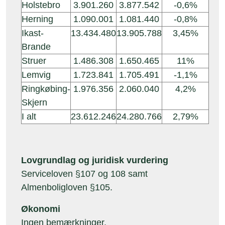
Holstebro
3.901.260
3.877.542
-0,6%
Herning
1.090.001
1.081.440
-0,8%
Ikast-
13.434.480
13.905.788
3,45%
Brande
Struer
1.486.308
1.650.465
11%
Lemvig
1.723.841
1.705.491
-1,1%
Ringkøbing-
1.976.356
2.060.040
4,2%
Skjern
I alt
23.612.246
24.280.766
2,79%
Lovgrundlag og juridisk vurdering
Serviceloven §107 og 108 samt
Almenboligloven §105.
Økonomi
Ingen bemærkninger.