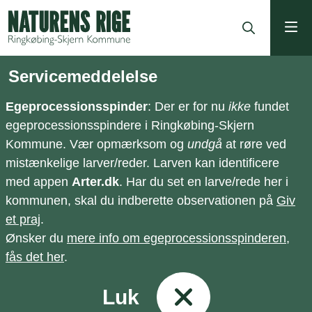
ning
Servicemeddelelse
Egeprocessionsspinder
: Der er for nu
ikke
fundet
egeprocessionsspindere i Ringkøbing-Skjern
Kommune. Vær opmærksom og
undgå
at røre ved
mistænkelige larver/reder. Larven kan identificere
med appen
Arter.dk
. Har du set en larve/rede her i
kommunen, skal du indberette observationen på
Giv
et praj
.
Ønsker du
mere info om egeprocessionsspinderen,
fås det her
.
Luk