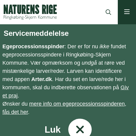
ning
Servicemeddelelse
Egeprocessionsspinder
: Der er for nu
ikke
fundet
egeprocessionsspindere i Ringkøbing-Skjern
Kommune. Vær opmærksom og
undgå
at røre ved
mistænkelige larver/reder. Larven kan identificere
med appen
Arter.dk
. Har du set en larve/rede her i
kommunen, skal du indberette observationen på
Giv
et praj
.
Ønsker du
mere info om egeprocessionsspinderen,
fås det her
.
Luk