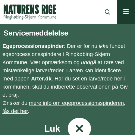
ning
Servicemeddelelse
Egeprocessionsspinder
: Der er for nu
ikke
fundet
egeprocessionsspindere i Ringkøbing-Skjern
Kommune. Vær opmærksom og
undgå
at røre ved
mistænkelige larver/reder. Larven kan identificere
med appen
Arter.dk
. Har du set en larve/rede her i
kommunen, skal du indberette observationen på
Giv
et praj
.
Ønsker du
mere info om egeprocessionsspinderen,
fås det her
.
Luk