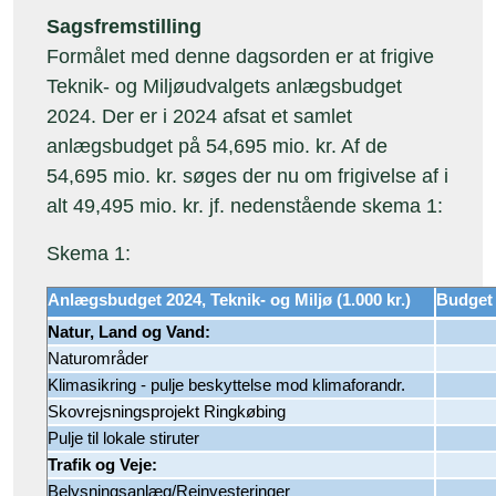
Sagsfremstilling
Formålet med denne dagsorden er at frigive
Teknik- og Miljøudvalgets anlægsbudget
2024. Der er i 2024 afsat et samlet
anlægsbudget på 54,695 mio. kr. Af de
54,695 mio. kr. søges der nu om frigivelse af i
alt 49,495 mio. kr. jf. nedenstående skema 1:
Skema 1:
Anlægsbudget 2024, Teknik- og Miljø (1.000 kr.)
Budget
Natur, Land og Vand:
Naturområder
Klimasikring - pulje beskyttelse mod klimaforandr.
Skovrejsningsprojekt Ringkøbing
Pulje til lokale stiruter
Trafik og Veje:
Belysningsanlæg/Reinvesteringer