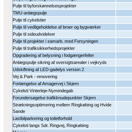
Pulje til byforskønnelsesprojekter
TMU-anlægspulje
Pulje til cykelstier
Pulje til vedligeholdelse af broer og bygværker
Pulje til sideudvidelser
Pulje til projekter i samarb. med Forsyningen
Pulje til trafiksikkerhedsprojekter
Opgradering af belysning i fodgængerfelter
Anlægspulje sikring af oversigtsarealer i vejkryds
Udskiftning af LED-gadelys version 2
Vej & Park - renovering
Forlængelse af Amagervej i Skjern
Cykelsti Vinterleje-Nymindegab
Forundersøgelse trafikknudepunkter Skjern
Strækningsoptimering mellem Ringkøbing og Hvide
Sande
Lastbilparkering og toiletforhold
Cykelsti langs Sdr. Ringvej, Ringkøbing
Havne: