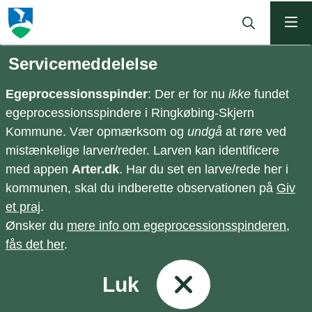
ning
Servicemeddelelse
Egeprocessionsspinder
: Der er for nu
ikke
fundet
egeprocessionsspindere i Ringkøbing-Skjern
Kommune. Vær opmærksom og
undgå
at røre ved
mistænkelige larver/reder. Larven kan identificere
med appen
Arter.dk
. Har du set en larve/rede her i
kommunen, skal du indberette observationen på
Giv
et praj
.
Ønsker du
mere info om egeprocessionsspinderen,
fås det her
.
Luk