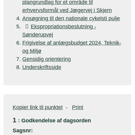
plangrundlag for et område til
erhvervsformål ved Jægervej i Skjern
Ansøgning til den nationale cykelsti pulje

Ekspropriationsbeslutning -
Sønderupvej
Frigivelse af anlægsbudget 2024, Teknik-
og Miljø
Gensidig orientering
Underskriftsside
Kopier link til punktet
-
Print
1
: Godkendelse af dagsorden
Sagsnr: