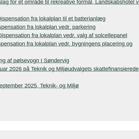
slag for et område til rekreative formål, Landskabshotel 
spensation fra lokalplan til et batterianlæg
ensation fra lokalplan vedr. parkering
ispensation fra lokalplan vedr. valg af solcellepanel
pensation fra lokalplan vedr. bygningens placering og
ing af pølsevogn I Søndervig
januar 2026 på Teknik og Miljøudvalgets skattefinansierede
september 2025, Teknik- og Miljø