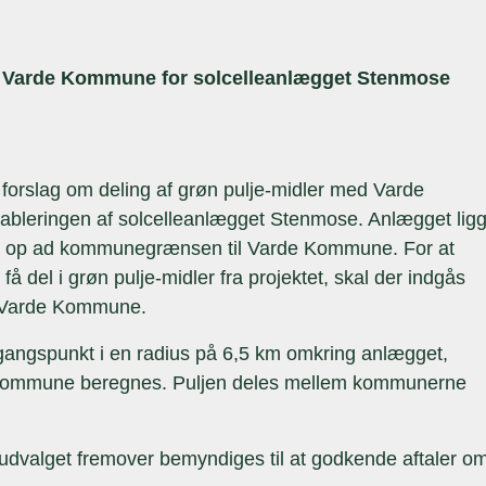
ed Varde Kommune for solcelleanlægget Stenmose
 et forslag om deling af grøn pulje-midler med Varde
ableringen af solcelleanlægget Stenmose. Anlægget lig
 op ad kommunegrænsen til Varde Kommune. For at
 del i grøn pulje-midler fra projektet, skal der indgås
d Varde Kommune.
udgangspunkt i en radius på 6,5 km omkring anlægget,
r kommune beregnes. Puljen deles mellem kommunerne
udvalget fremover bemyndiges til at godkende aftaler o