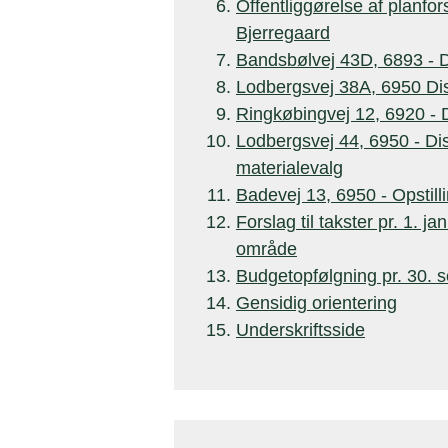
Offentliggørelse af planfor
Bjerregaard
Bandsbølvej 43D, 6893 - Di
Lodbergsvej 38A, 6950 Disp
Ringkøbingvej 12, 6920 - D
Lodbergsvej 44, 6950 - Dis
materialevalg
Badevej 13, 6950 - Opstill
Forslag til takster pr. 1. 
område
Budgetopfølgning pr. 30. 
Gensidig orientering
Underskriftsside