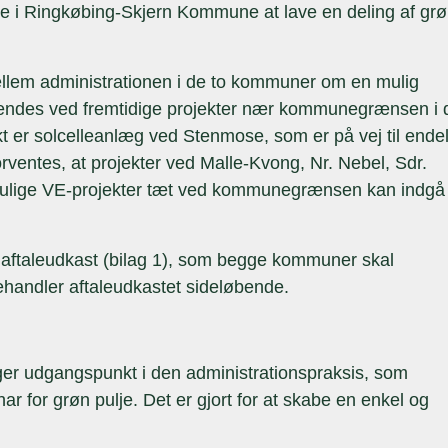
ke i Ringkøbing-Skjern Kommune at lave en deling af gr
ellem administrationen i de to kommuner om en mulig
endes ved fremtidige projekter nær kommunegrænsen i 
t er solcelleanlæg ved Stenmose, som er på vej til endel
orventes, at projekter ved Malle-Kvong, Nr. Nebel, Sdr.
ulige VE-projekter tæt ved kommunegrænsen kan indgå 
t aftaleudkast (bilag 1), som begge kommuner skal
andler aftaleudkastet sideløbende.
tager udgangspunkt i den administrationspraksis, som
for grøn pulje. Det er gjort for at skabe en enkel og