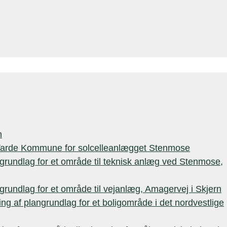
n
 Varde Kommune for solcelleanlægget Stenmose
grundlag for et område til teknisk anlæg ved Stenmose,
grundlag for et område til vejanlæg, Amagervej i Skjern
 af plangrundlag for et boligområde i det nordvestlige