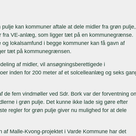
pulje kan kommuner aftale at dele midler fra grøn pulje,
dler fra VE-anlæg, som ligger tæt på en kommunegrænse.
ere og lokalsamfund i begge kommuner kan få gavn af
igger tæt på kommunegrænsen.
deling af midler, vil ansøgningsberettigede i
 inden for 200 meter af et solcelleanlæg og seks gan
 af de fem vindmøller ved Sdr. Bork var der forventning o
rne i grøn pulje. Det kunne ikke lade sig gøre efter
e regler for grøn pulje giver nu mulighed for at dele
n af Malle-Kvong-projektet i Varde Kommune har det