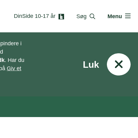
DinSide 10-17 år
Søg
Menu
pindere i
ed
dk
. Har du
Luk
 på
Giv et