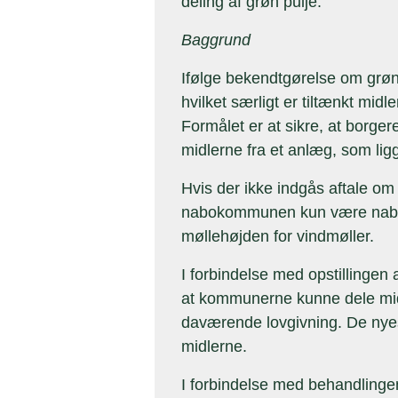
deling af grøn pulje.
Baggrund
Ifølge bekendtgørelse om grøn 
hvilket særligt er tiltænkt mi
Formålet er at sikre, at borg
midlerne fra et anlæg, som l
Hvis der ikke indgås aftale om 
nabokommunen kun være naboer
møllehøjden for vindmøller.
I forbindelse med opstillingen
at kommunerne kunne dele midle
daværende lovgivning. De nyest
midlerne.
I forbindelse med behandlinge