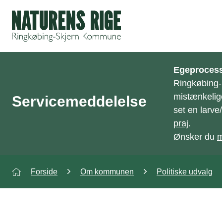
ning
Egeprocess
Ringkøbing
mistænkelig
Servicemeddelelse
set en larv
praj
.
Ønsker du
m
Forside
Om kommunen
Politiske udvalg