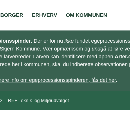
BORGER
ERHVERV
OM KOMMUNEN
ionsspinder
: Der er for nu
ikke
fundet egeprocessionss
-Skjern Kommune. Vær opmærksom og
undgå
at røre v
e larver/reder. Larven kan identificere med appen
Arter.
e/rede her i kommunen, skal du indberette observationen
ere info om egeprocessionsspinderen, fås det her
.
REF Teknik- og Miljøudvalget