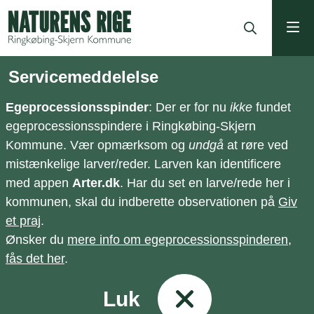
ning
Servicemeddelelse
Egeprocessionsspinder
: Der er for nu
ikke
fundet
egeprocessionsspindere i Ringkøbing-Skjern
Kommune. Vær opmærksom og
undgå
at røre ved
mistænkelige larver/reder. Larven kan identificere
med appen
Arter.dk
. Har du set en larve/rede her i
kommunen, skal du indberette observationen på
Giv
et praj
.
Ønsker du
mere info om egeprocessionsspinderen,
fås det her
.
Luk