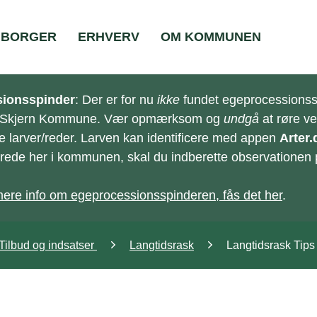
BORGER
ERHVERV
OM KOMMUNEN
ionsspinder
: Der er for nu
ikke
fundet egeprocessionss
-Skjern Kommune. Vær opmærksom og
undgå
at røre v
e larver/reder. Larven kan identificere med appen
Arter.
e/rede her i kommunen, skal du indberette observationen
ere info om egeprocessionsspinderen, fås det her
.
Tilbud og indsatser
Langtidsrask
Langtidsrask Tips