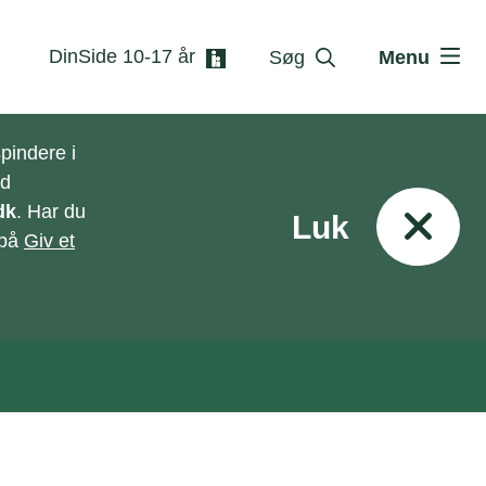
DinSide 10-17 år
Søg
Menu
pindere i
ed
dk
. Har du
Luk
 på
Giv et