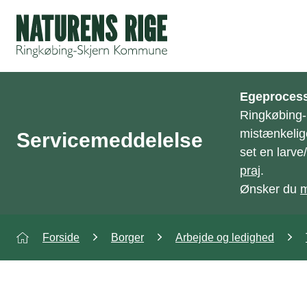
ning
Egeprocess
Ringkøbing
mistænkelig
Servicemeddelelse
set en larv
praj
.
Ønsker du
m
Forside
Borger
Arbejde og ledighed