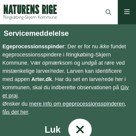
ning
Servicemeddelelse
Egeprocessionsspinder
: Der er for nu
ikke
fundet
egeprocessionsspindere i Ringkøbing-Skjern
Kommune. Vær opmærksom og
undgå
at røre ved
mistænkelige larver/reder. Larven kan identificere
med appen
Arter.dk
. Har du set en larve/rede her i
kommunen, skal du indberette observationen på
Giv
et praj
.
Ønsker du
mere info om egeprocessionsspinderen,
fås det her
.
Luk