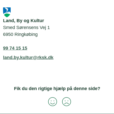
Land, By og Kultur
Smed Sørensens Vej 1
6950 Ringkøbing
99 74 15 15
land.by.kultur@rksk.dk
Fik du den rigtige hjælp på denne side?