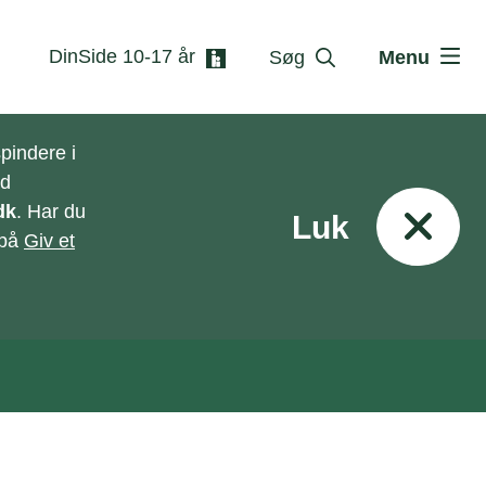
DinSide 10-17 år
Søg
Menu
pindere i
ed
dk
. Har du
Luk
 på
Giv et