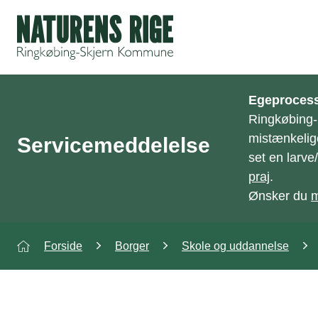
ning
Egeprocess
Ringkøbing
mistænkelig
Servicemeddelelse
set en larv
praj
.
Ønsker du
m
Forside
Borger
Skole og uddannelse