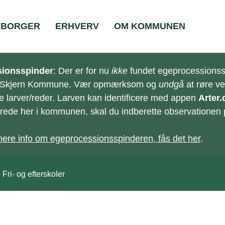
BORGER
ERHVERV
OM KOMMUNEN
ionsspinder
: Der er for nu
ikke
fundet egeprocessionss
-Skjern Kommune. Vær opmærksom og
undgå
at røre v
e larver/reder. Larven kan identificere med appen
Arter.
e/rede her i kommunen, skal du indberette observationen
ere info om egeprocessionsspinderen, fås det her
.
Fri- og efterskoler