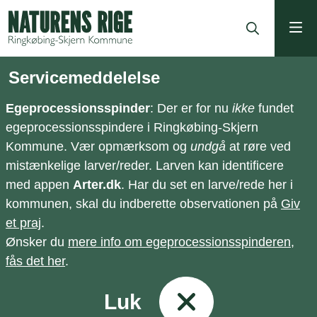
ning
Servicemeddelelse
Egeprocessionsspinder
: Der er for nu
ikke
fundet
egeprocessionsspindere i Ringkøbing-Skjern
Kommune. Vær opmærksom og
undgå
at røre ved
mistænkelige larver/reder. Larven kan identificere
med appen
Arter.dk
. Har du set en larve/rede her i
kommunen, skal du indberette observationen på
Giv
et praj
.
Ønsker du
mere info om egeprocessionsspinderen,
fås det her
.
Luk