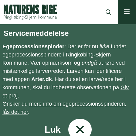
ning
Servicemeddelelse
Egeprocessionsspinder
: Der er for nu
ikke
fundet
egeprocessionsspindere i Ringkøbing-Skjern
Kommune. Vær opmærksom og
undgå
at røre ved
mistænkelige larver/reder. Larven kan identificere
med appen
Arter.dk
. Har du set en larve/rede her i
kommunen, skal du indberette observationen på
Giv
et praj
.
Ønsker du
mere info om egeprocessionsspinderen,
fås det her
.
Luk