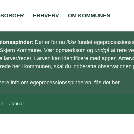
BORGER
ERHVERV
OM KOMMUNEN
ionsspinder
: Der er for nu
ikke
fundet egeprocessionss
-Skjern Kommune. Vær opmærksom og
undgå
at røre v
e larver/reder. Larven kan identificere med appen
Arter.
e/rede her i kommunen, skal du indberette observationen
ere info om egeprocessionsspinderen, fås det her
.
Januar