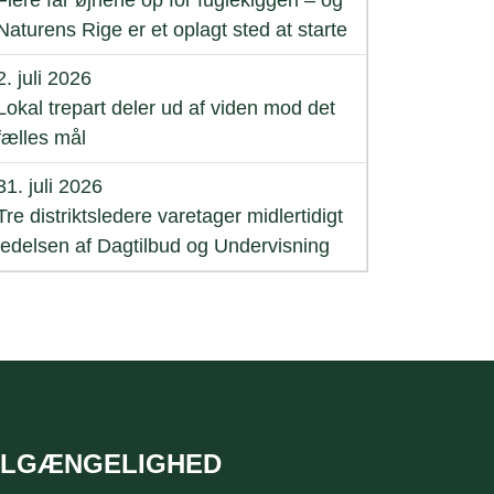
Flere får øjnene op for fuglekiggeri – og
Naturens Rige er et oplagt sted at starte
2. juli 2026
Lokal trepart deler ud af viden mod det
fælles mål
31. juli 2026
Tre distriktsledere varetager midlertidigt
ledelsen af Dagtilbud og Undervisning
ILGÆNGELIGHED