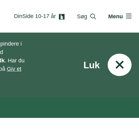
DinSide 10-17 år
Søg
Menu
pindere i
ed
dk
. Har du
Luk
 på
Giv et