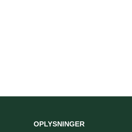
OPLYSNINGER
Sidefod