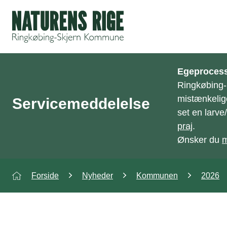
ning
Egeprocess
Ringkøbing
mistænkelig
Servicemeddelelse
set en larv
praj
.
Ønsker du
m
Forside
Nyheder
Kommunen
2026