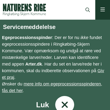
ning
Servicemeddelelse
Egeprocessionsspinder
: Der er for nu
ikke
fundet
egeprocessionsspindere i Ringkøbing-Skjern
Kommune. Vær opmærksom og
undgå
at røre ved
mistænkelige larver/reder. Larven kan identificere
med appen
Arter.dk
. Har du set en larve/rede her i
kommunen, skal du indberette observationen på
Giv
et praj
.
Ønsker du
mere info om egeprocessionsspinderen,
fås det her
.
Luk