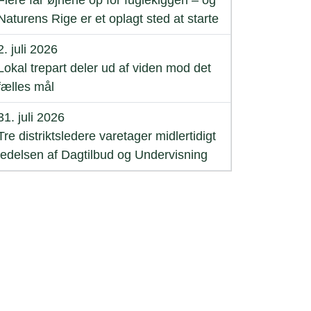
Flere får øjnene op for fuglekiggeri – og
Naturens Rige er et oplagt sted at starte
2. juli 2026
Lokal trepart deler ud af viden mod det
fælles mål
31. juli 2026
Tre distriktsledere varetager midlertidigt
ledelsen af Dagtilbud og Undervisning