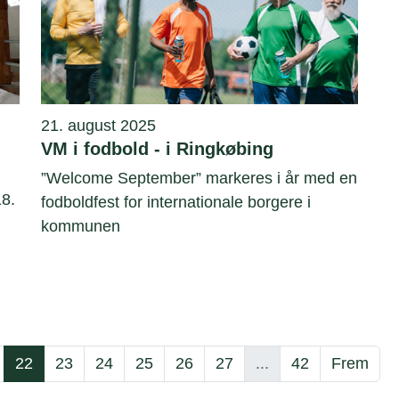
21. august 2025
VM i fodbold - i Ringkøbing
”Welcome September” markeres i år med en
8.
fodboldfest for internationale borgere i
kommunen
22
23
24
25
26
27
...
42
Frem