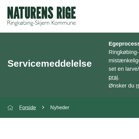
ning
Egeprocess
Ringkøbing
mistænkelig
Servicemeddelelse
set en larv
praj
.
Ønsker du
m
Forside
Nyheder