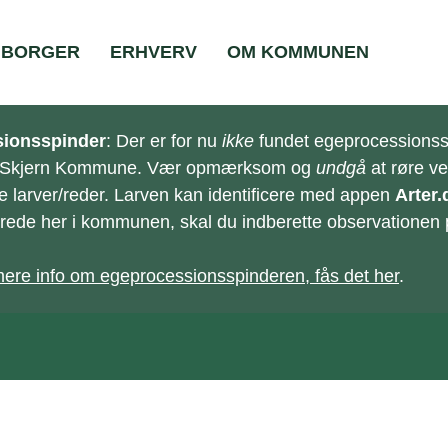
BORGER
ERHVERV
OM KOMMUNEN
ionsspinder
: Der er for nu
ikke
fundet egeprocessionss
-Skjern Kommune. Vær opmærksom og
undgå
at røre v
e larver/reder. Larven kan identificere med appen
Arter.
e/rede her i kommunen, skal du indberette observationen
ere info om egeprocessionsspinderen, fås det her
.