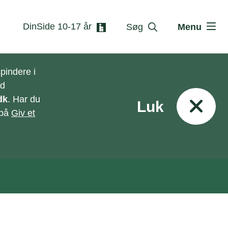
DinSide 10-17 år
Søg
Menu
pindere i
ed
dk
. Har du
Luk
 på
Giv et