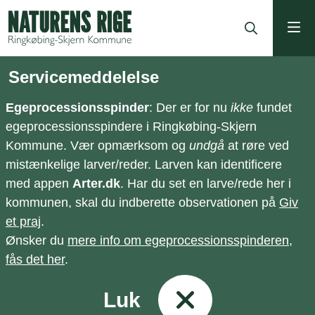
ning
Servicemeddelelse
Egeprocessionsspinder
: Der er for nu
ikke
fundet
egeprocessionsspindere i Ringkøbing-Skjern
Kommune. Vær opmærksom og
undgå
at røre ved
mistænkelige larver/reder. Larven kan identificere
med appen
Arter.dk
. Har du set en larve/rede her i
kommunen, skal du indberette observationen på
Giv
et praj
.
Ønsker du
mere info om egeprocessionsspinderen,
fås det her
.
Luk