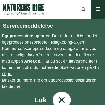
ning
Servicemeddelelse
Egeprocessionsspinder
: Der er for nu
ikke
fundet
egeprocessionsspindere i Ringkøbing-Skjern
Kommune. Vær opmærksom og
undgå
at røre ved
mistænkelige larver/reder. Larven kan identificere
med appen
Arter.dk
. Har du set en larve/rede her i
kommunen, skal du indberette observationen på
Giv
et praj
.
Ønsker du
mere info om egeprocessionsspinderen,
fås det her
.
Luk