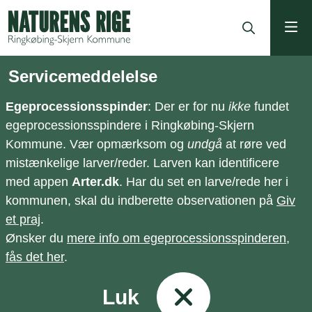
ning
Servicemeddelelse
Egeprocessionsspinder
: Der er for nu
ikke
fundet
egeprocessionsspindere i Ringkøbing-Skjern
Kommune. Vær opmærksom og
undgå
at røre ved
mistænkelige larver/reder. Larven kan identificere
med appen
Arter.dk
. Har du set en larve/rede her i
kommunen, skal du indberette observationen på
Giv
et praj
.
Ønsker du
mere info om egeprocessionsspinderen,
fås det her
.
Luk