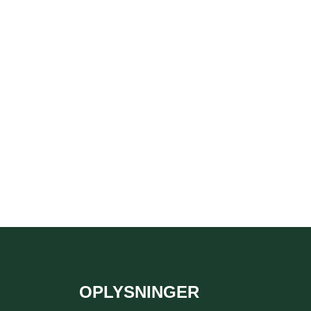
OPLYSNINGER
Sidefod