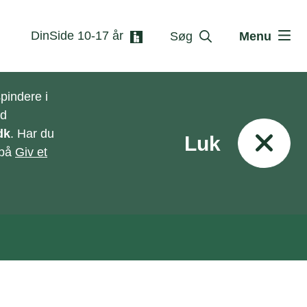
DinSide 10-17 år
Søg
Menu
pindere i
ed
dk
. Har du
Luk
 på
Giv et