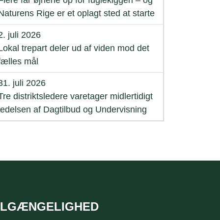
Flere får øjnene op for fuglekiggeri – og
Naturens Rige er et oplagt sted at starte
2. juli 2026
Lokal trepart deler ud af viden mod det
fælles mål
31. juli 2026
Tre distriktsledere varetager midlertidigt
ledelsen af Dagtilbud og Undervisning
ILGÆNGELIGHED