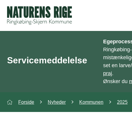
ning
Egeprocess
Ringkøbing
mistænkelig
Servicemeddelelse
set en larv
praj
.
Ønsker du
m
Forside
Nyheder
Kommunen
2025