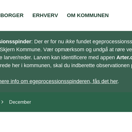
BORGER
ERHVERV
OM KOMMUNEN
ionsspinder
: Der er for nu
ikke
fundet egeprocessionss
-Skjern Kommune. Vær opmærksom og
undgå
at røre v
e larver/reder. Larven kan identificere med appen
Arter.
e/rede her i kommunen, skal du indberette observationen
ere info om egeprocessionsspinderen, fås det her
.
December