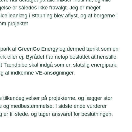
gelse er således ikke fravalgt. Jeg er meget
lcelleanlæg i Stauning blev aflyst, og at borgerne i
 om projektet
rgipark af GreenGo Energy og dermed tænkt som en
 eller ej. Byrådet har netop besluttet at henstille
rvidt Tændpibe skal indgå som en statslig energipark,
ng af indkomne VE-ansøgninger.
e tilkendegivelser på projekterne, og lægger stor
se og medbestemmelse. I sidste ende vurderer
r til stede, og tager ansvaret for beslutningen.