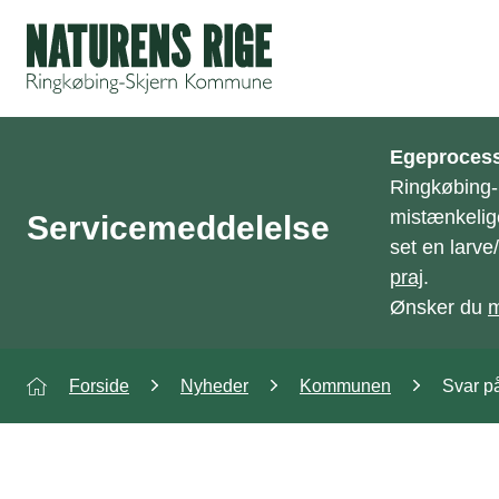
ning
Egeprocess
Ringkøbing
mistænkelig
Servicemeddelelse
set en larv
praj
.
Ønsker du
m
Forside
Nyheder
Kommunen
Svar på