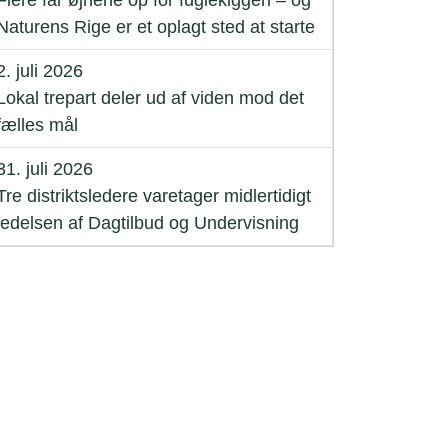
Flere får øjnene op for fuglekiggeri – og
Naturens Rige er et oplagt sted at starte
2. juli 2026
Lokal trepart deler ud af viden mod det
fælles mål
31. juli 2026
Tre distriktsledere varetager midlertidigt
ledelsen af Dagtilbud og Undervisning