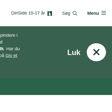
DinSide 10-17 år
Søg
Menu
pindere i
ed
dk
. Har du
Luk
 på
Giv et