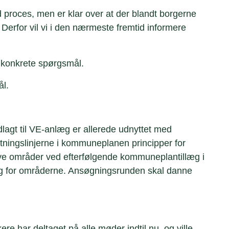
d proces, men er klar over at der blandt borgerne
erfor vil vi i den nærmeste fremtid informere
e konkrete spørgsmål.
ål.
agt til VE-anlæg er allerede udnyttet med
tningslinjerne i kommuneplanen principper for
ye områder ved efterfølgende kommuneplantillæg i
g for områderne. Ansøgningsrunden skal danne
re har deltaget på alle møder indtil nu, og ville