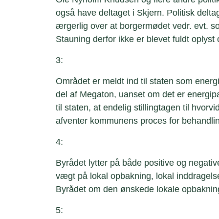
også have deltaget i Skjern. Politisk delta
ærgerlig over at borgermødet vedr. evt. so
Stauning derfor ikke er blevet fuldt oplyst
3:
Området er meldt ind til staten som ene
del af Megaton, uanset om det er energipark
til staten, at endelig stillingtagen til hvo
afventer kommunens proces for behandli
4:
Byrådet lytter på både positive og negativ
vægt på lokal opbakning, lokal inddragel
Byrådet om den ønskede lokale opbakning e
5: