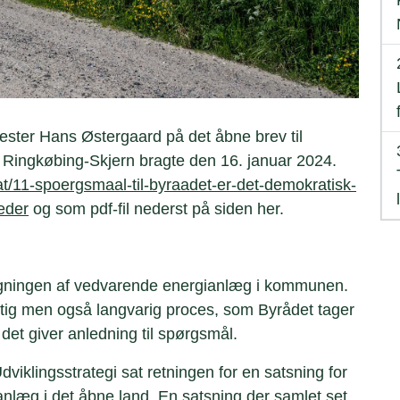
ester Hans Østergaard på det åbne brev til
t Ringkøbing-Skjern bragte den 16. januar 2024.
at/11-spoergsmaal-til-byraadet-er-det-demokratisk-
eder
og som pdf-fil nederst på siden her.
bygningen af vedvarende energianlæg i kommunen.
tig men også langvarig proces, som Byrådet tager
t det giver anledning til spørgsmål.
iklingsstrategi sat retningen for en satsning for
anlæg i det åbne land. En satsning der samlet set