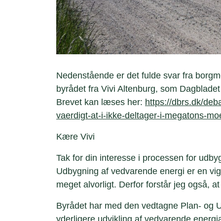
Nedenstående er det fulde svar fra borgm
byrådet fra Vivi Altenburg, som Dagblade
Brevet kan læses her:
https://dbrs.dk/deb
vaerdigt-at-i-ikke-deltager-i-megatons-mo
Kære Vivi
Tak for din interesse i processen for ud
Udbygning af vedvarende energi er en vig
meget alvorligt. Derfor forstår jeg også, a
Byrådet har med den vedtagne Plan- og Udv
yderligere udvikling af vedvarende energi