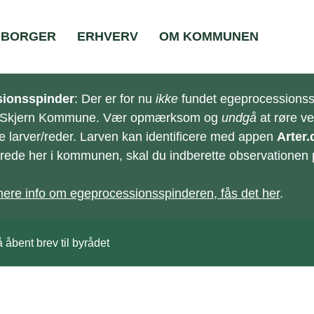
BORGER
ERHVERV
OM KOMMUNEN
ionsspinder
: Der er for nu
ikke
fundet egeprocessionss
-Skjern Kommune. Vær opmærksom og
undgå
at røre v
e larver/reder. Larven kan identificere med appen
Arter.
e/rede her i kommunen, skal du indberette observationen
ere info om egeprocessionsspinderen, fås det her
.
 åbent brev til byrådet