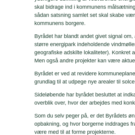
skal bidrage ind i kommunens målsætninge
sådan satsning samlet set skal skabe væ
kommunens borgere.
Byrådet har blandt andet givet signal om,
større energipark indeholdende vindmøller,
geografiske adskilte lokaliteter). Konkre
Men også andre projekter kan være aktuel
Byrådet er ved at revidere kommuneplanens
grundlag til at udpege nye arealer til solc
Sideløbende har byrådet besluttet at indk
overblik over, hvor der arbejdes med konk
Som du selv peger på, er det Byrådets øn
opbakning, og hvor borgerne inddrages fra
være med til at forme projekterne.