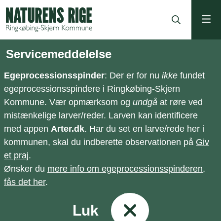
ning
Servicemeddelelse
Egeprocessionsspinder
: Der er for nu
ikke
fundet
egeprocessionsspindere i Ringkøbing-Skjern
Kommune. Vær opmærksom og
undgå
at røre ved
mistænkelige larver/reder. Larven kan identificere
med appen
Arter.dk
. Har du set en larve/rede her i
kommunen, skal du indberette observationen på
Giv
et praj
.
Ønsker du
mere info om egeprocessionsspinderen,
fås det her
.
Luk