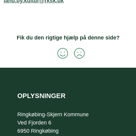
land.by.kultur@rksk.dk
Fik du den rigtige hjælp på denne side?
Sidefod
OPLYSNINGER
Ringkøbing-Skjern Kommune
Ved Fjorden 6
6950 Ringkøbing