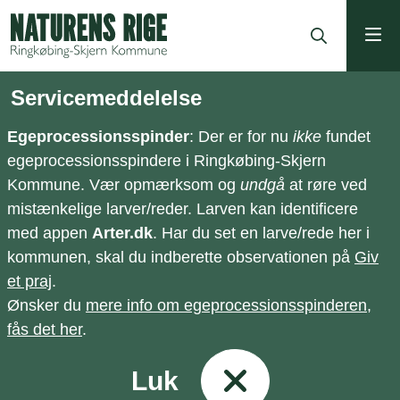
ning
Servicemeddelelse
Egeprocessionsspinder
: Der er for nu
ikke
fundet
egeprocessionsspindere i Ringkøbing-Skjern
Kommune. Vær opmærksom og
undgå
at røre ved
mistænkelige larver/reder. Larven kan identificere
med appen
Arter.dk
. Har du set en larve/rede her i
kommunen, skal du indberette observationen på
Giv
et praj
.
Ønsker du
mere info om egeprocessionsspinderen,
fås det her
.
Luk