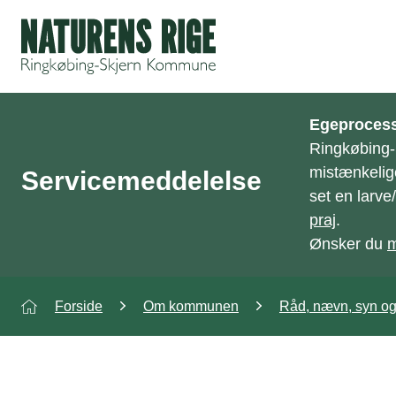
ning
Egeprocess
Ringkøbing
mistænkelig
Servicemeddelelse
set en larv
praj
.
Ønsker du
m
Forside
Om kommunen
Råd, nævn, syn o