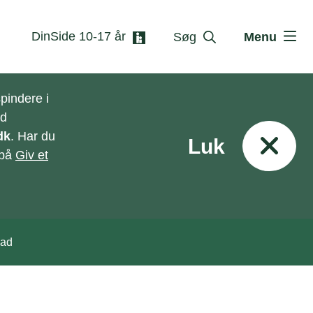
DinSide 10-17 år
Søg
Menu
pindere i
ed
dk
. Har du
Luk
 på
Giv et
aad