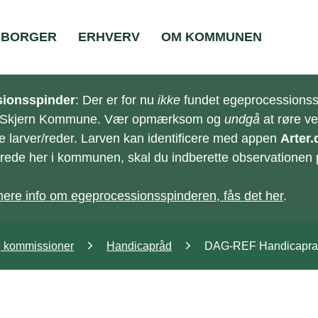
BORGER
ERHVERV
OM KOMMUNEN
ionsspinder
: Der er for nu
ikke
fundet egeprocessionss
-Skjern Kommune. Vær opmærksom og
undgå
at røre v
e larver/reder. Larven kan identificere med appen
Arter.
e/rede her i kommunen, skal du indberette observationen
ere info om egeprocessionsspinderen, fås det her
.
g kommissioner
Handicapråd
DAG-REF Handicapr