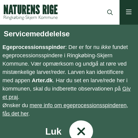
ning
Servicemeddelelse
Egeprocessionsspinder
: Der er for nu
ikke
fundet
egeprocessionsspindere i Ringkøbing-Skjern
Kommune. Vær opmærksom og
undgå
at røre ved
mistænkelige larver/reder. Larven kan identificere
med appen
Arter.dk
. Har du set en larve/rede her i
kommunen, skal du indberette observationen på
Giv
et praj
.
Ønsker du
mere info om egeprocessionsspinderen,
fås det her
.
Luk