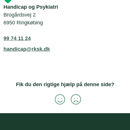
Handicap og Psykiatri
Brogårdsvej 2
6950 Ringkøbing
99 74 11 24
handicap@rksk.dk
Fik du den rigtige hjælp på denne side?
Sidefod