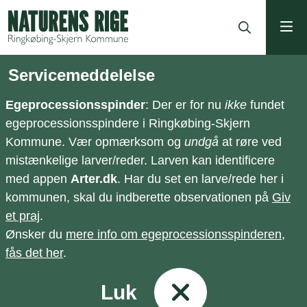
ning
Servicemeddelelse
Egeprocessionsspinder
: Der er for nu
ikke
fundet
egeprocessionsspindere i Ringkøbing-Skjern
Kommune. Vær opmærksom og
undgå
at røre ved
mistænkelige larver/reder. Larven kan identificere
med appen
Arter.dk
. Har du set en larve/rede her i
kommunen, skal du indberette observationen på
Giv
et praj
.
Ønsker du
mere info om egeprocessionsspinderen,
fås det her
.
Luk