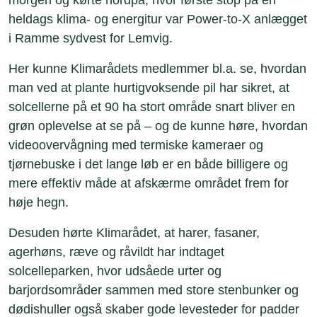
morgen og kørte nordpå, hvor første stop på en
heldags klima- og energitur var Power-to-X anlægget
i Ramme sydvest for Lemvig.
Her kunne Klimarådets medlemmer bl.a. se, hvordan
man ved at plante hurtigvoksende pil har sikret, at
solcellerne på et 90 ha stort område snart bliver en
grøn oplevelse at se på – og de kunne høre, hvordan
videoovervågning med termiske kameraer og
tjørnebuske i det lange løb er en både billigere og
mere effektiv måde at afskærme området frem for
høje hegn.
Desuden hørte Klimarådet, at harer, fasaner,
agerhøns, ræve og råvildt har indtaget
solcelleparken, hvor udsåede urter og
barjordsområder sammen med store stenbunker og
dødishuller også skaber gode levesteder for padder