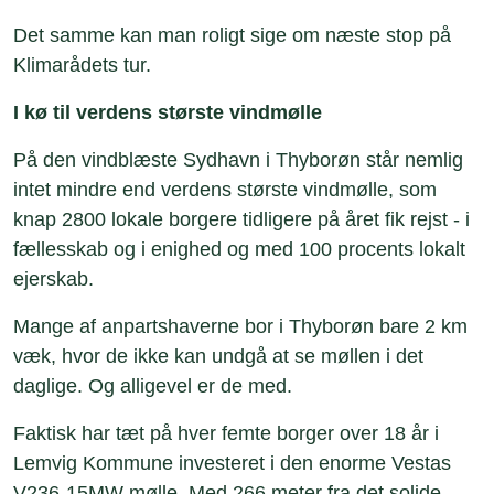
Det samme kan man roligt sige om næste stop på
Klimarådets tur.
I kø til verdens største vindmølle
På den vindblæste Sydhavn i Thyborøn står nemlig
intet mindre end verdens største vindmølle, som
knap 2800 lokale borgere tidligere på året fik rejst - i
fællesskab og i enighed og med 100 procents lokalt
ejerskab.
Mange af anpartshaverne bor i Thyborøn bare 2 km
væk, hvor de ikke kan undgå at se møllen i det
daglige. Og alligevel er de med.
Faktisk har tæt på hver femte borger over 18 år i
Lemvig Kommune investeret i den enorme Vestas
V236-15MW mølle. Med 266 meter fra det solide