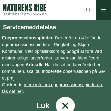
ning
Servicemeddelelse
Egeprocessionsspinder
: Der er for nu
ikke
fundet
egeprocessionsspindere i Ringkøbing-Skjern
Kommune. Vær opmærksom og
undgå
at røre ved
mistænkelige larver/reder. Larven kan identificere
med appen
Arter.dk
. Har du set en larve/rede her i
kommunen, skal du indberette observationen på
Giv
et praj
.
Ønsker du
mere info om egeprocessionsspinderen,
fås det her
.
Luk