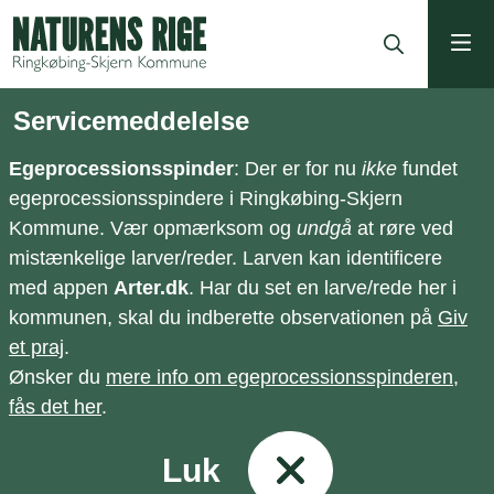
ning
Servicemeddelelse
Egeprocessionsspinder
: Der er for nu
ikke
fundet
egeprocessionsspindere i Ringkøbing-Skjern
Kommune. Vær opmærksom og
undgå
at røre ved
mistænkelige larver/reder. Larven kan identificere
med appen
Arter.dk
. Har du set en larve/rede her i
kommunen, skal du indberette observationen på
Giv
et praj
.
Ønsker du
mere info om egeprocessionsspinderen,
fås det her
.
Luk