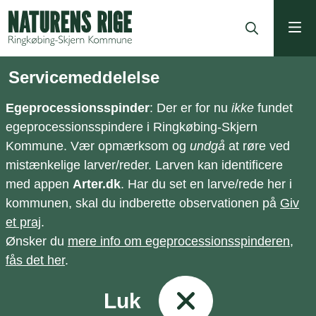
ning
Servicemeddelelse
Egeprocessionsspinder
: Der er for nu
ikke
fundet
egeprocessionsspindere i Ringkøbing-Skjern
Kommune. Vær opmærksom og
undgå
at røre ved
mistænkelige larver/reder. Larven kan identificere
med appen
Arter.dk
. Har du set en larve/rede her i
kommunen, skal du indberette observationen på
Giv
et praj
.
Ønsker du
mere info om egeprocessionsspinderen,
fås det her
.
Luk