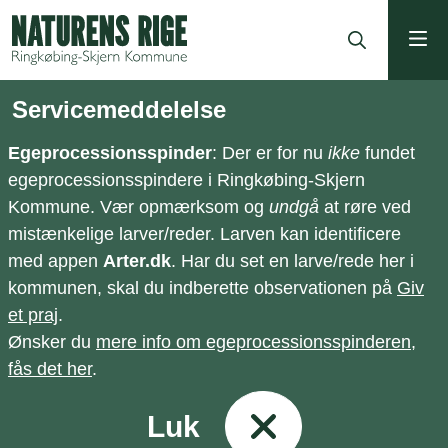
ning
Servicemeddelelse
Egeprocessionsspinder
: Der er for nu
ikke
fundet
egeprocessionsspindere i Ringkøbing-Skjern
Kommune. Vær opmærksom og
undgå
at røre ved
mistænkelige larver/reder. Larven kan identificere
med appen
Arter.dk
. Har du set en larve/rede her i
kommunen, skal du indberette observationen på
Giv
et praj
.
Ønsker du
mere info om egeprocessionsspinderen,
fås det her
.
Luk